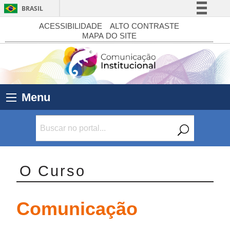
BRASIL
Simplifique!
ACESSIBILIDADE
ALTO CONTRASTE
MAPA DO SITE
Comunica BR
Participe
Acesso à informação
Legislação
Menu
Canais
O Curso
Comunicação